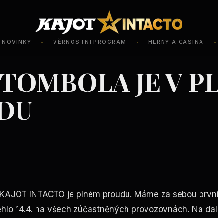
NOVINKY
VĚRNOSTNÍ PROGRAM
HERNY A CASINA
•
•
•
 TOMBOLA JE V 
DU
AJOT INTACTO je plném proudu. Máme za sebou první 
ěhlo 14.4. na všech zúčastněných provozovnách. Na dalš