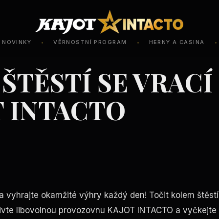
NOVINKY
VĚRNOSTNÍ PROGRAM
HERNY A CASINA
•
•
•
ŠTĚSTÍ SE VRACÍ
T INTACTO
 a vyhrajte okamžité výhry každý den! Točit kolem štěs
tivte libovolnou provozovnu KAJOT INTACTO a vyčkejte n