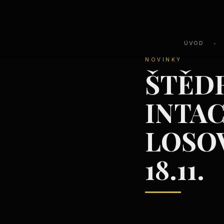
ÚVOD
•
NOVINKY
ŠTĚDR
INTAC
LOSO
18.11.