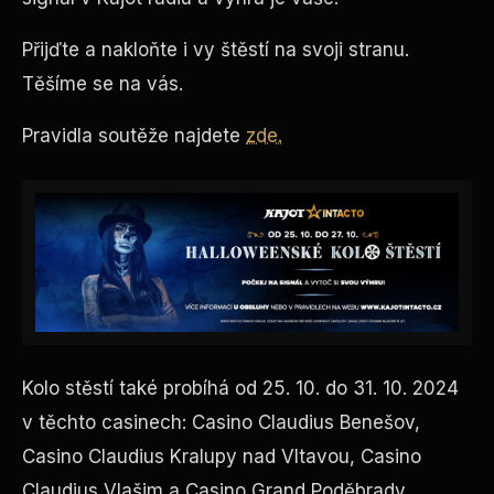
Přijďte a nakloňte i vy štěstí na svoji stranu.
Těšíme se na vás.
Pravidla
soutěže
najdete
zde.
Kolo
stěstí
také
probíhá
od
25.
10.
do
31.
10.
2024
v
těchto
casinech:
Casino
Claudius
Benešov,
Casino
Claudius
Kralupy
nad
Vltavou,
Casino
Claudius
Vlašim
a
Casino
Grand
Poděbrady.