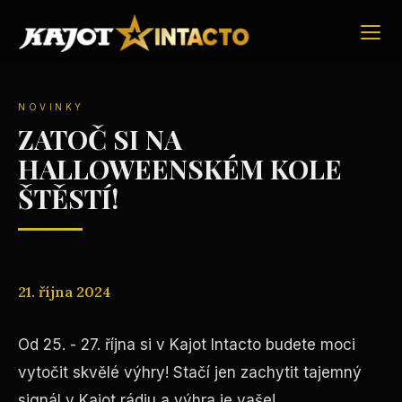
NOVINKY
ZATOČ SI NA
HALLOWEENSKÉM KOLE
ŠTĚSTÍ!
21. října 2024
Od 25. - 27. října si v Kajot Intacto budete moci
vytočit skvělé výhry! Stačí jen zachytit tajemný
signál v Kajot rádiu a výhra je vaše!